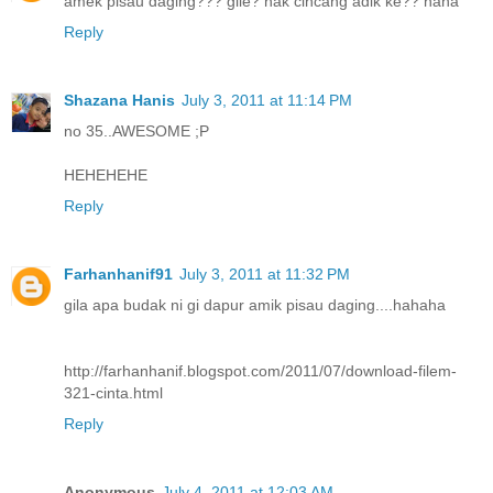
amek pisau daging??? gile? nak cincang adik ke?? haha
Reply
Shazana Hanis
July 3, 2011 at 11:14 PM
no 35..AWESOME ;P
HEHEHEHE
Reply
Farhanhanif91
July 3, 2011 at 11:32 PM
gila apa budak ni gi dapur amik pisau daging....hahaha
http://farhanhanif.blogspot.com/2011/07/download-filem-
321-cinta.html
Reply
Anonymous
July 4, 2011 at 12:03 AM