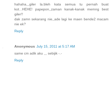
hahaha,,,giler la.bleh kata semua tu pernah buat
kot...HEHE! papepon,,zaman kanak-kanak memng best
giler!!
dak zamn sekarang nie,,ade lagi ke maen bende2 macam
nie ek?
Reply
Anonymous
July 15, 2011 at 5:17 AM
same cm adik aku ,,, sebijik -.-
Reply