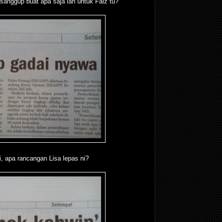
sanggup buat apa saja lah untuk Faiz tu?
i, apa rancangan Lisa lepas ni?