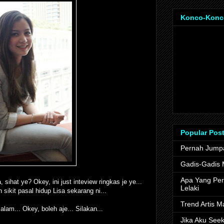
Konco-Konc
Popular Pos
Pernah Jump
Gadis-Gadis M
Apa Yang Pe
 sihat ye? Okey, ini just inteview ringkas je ye...
Lelaki
 sikit pasal hidup Lisa sekarang ni...
Trend Artis M
lam... Okey, boleh aje... Silakan...
Jika Aku See