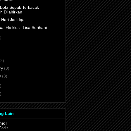
Bola Sepak Terkacak
h Dilahirkan
Hari Jadi Iqa
l Eksklusif Lisa Surihani
)
)
)
(2)
ry
(3)
y
(3)
)
)
ng Lain
njol
Gadis