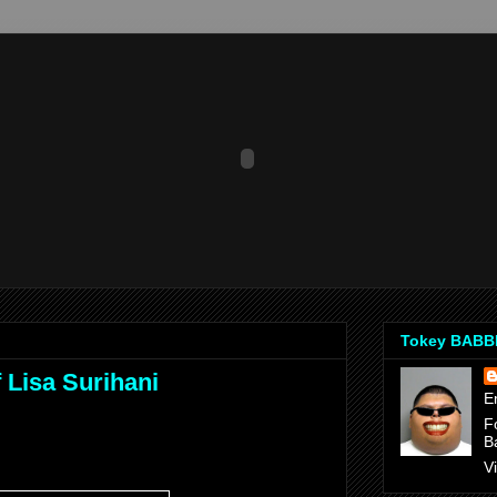
Tokey BAB
 Lisa Surihani
E
F
B
V