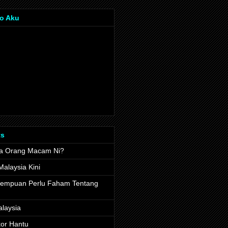
o Aku
ts
a Orang Macam Ni?
alaysia Kini
rempuan Perlu Faham Tentang
alaysia
kor Hantu