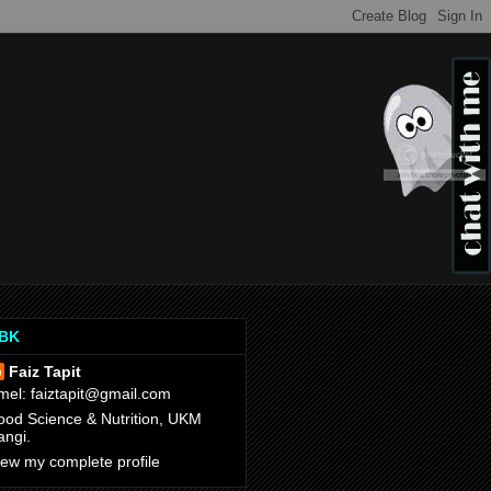
BBK
Faiz Tapit
mel: faiztapit@gmail.com
ood Science & Nutrition, UKM
angi.
iew my complete profile