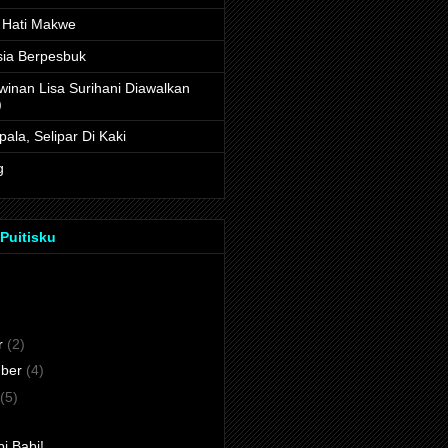
 Hati Makwe
ia Berpesbuk
winan Lisa Surihani Diawalkan
)
ala, Selipar Di Kaki
g
Puitisku
r
(2)
ber
(4)
(5)
i Babi!