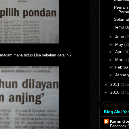
Pemain 
Perna
Selamat 
Temu Bua
►
June
(2
►
May
(2
►
April
(4
 macam mana hidup Lisa sebelum cerai ni?
►
March
►
Februa
►
Januar
►
2011
(165
►
2010
(141
Blog Aku Ya
Karim Go
Facebook 