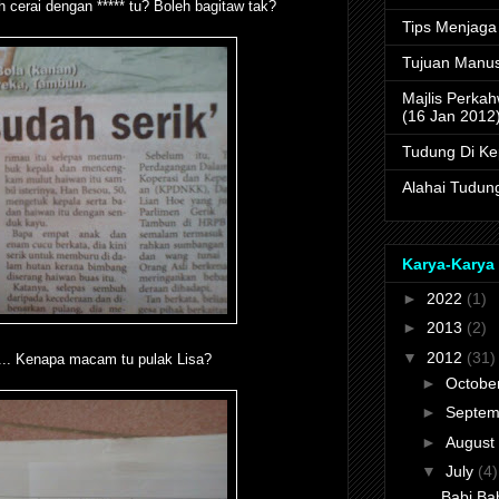
h cerai dengan ***** tu? Boleh bagitaw tak?
Tips Menjaga
Tujuan Manus
Majlis Perkah
(16 Jan 2012
Tudung Di Kep
Alahai Tudun
Karya-Karya 
►
2022
(1)
►
2013
(2)
▼
2012
(31)
.. Kenapa macam tu pulak Lisa?
►
Octobe
►
Septem
►
August
▼
July
(4)
Babi Bab