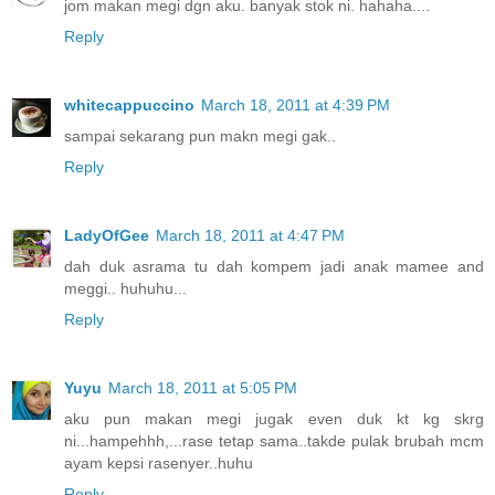
jom makan megi dgn aku. banyak stok ni. hahaha....
Reply
whitecappuccino
March 18, 2011 at 4:39 PM
sampai sekarang pun makn megi gak..
Reply
LadyOfGee
March 18, 2011 at 4:47 PM
dah duk asrama tu dah kompem jadi anak mamee and
meggi.. huhuhu...
Reply
Yuyu
March 18, 2011 at 5:05 PM
aku pun makan megi jugak even duk kt kg skrg
ni...hampehhh,...rase tetap sama..takde pulak brubah mcm
ayam kepsi rasenyer..huhu
Reply