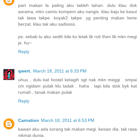
part makan la paling aku takleh tahan. dulu klau dok
asrama, mkn camtu kompem aku nangis. klau baju ke kasut
tak lawa takpe. koyak2 takpe. yg penting makan kene
berzat. klau tak aku sadissss.
ps: sebab tu aku sedih bile ko letak lik roti then lik mkn megi
je. hu~
Reply
qwert.
March 18, 2011 at 6:33 PM
uhuu , dulu kat hostel ketagih sgt nak mkn meggi . smpai
cm ngidam pulak klu tadak . haha . tapi bila stok byk kat
rumah , tanak makan pulak
Reply
Carnation
March 18, 2011 at 6:53 PM
kawan aku ada sorang tak makan megi. kesian dia. tak rasa
nikmat dunia.