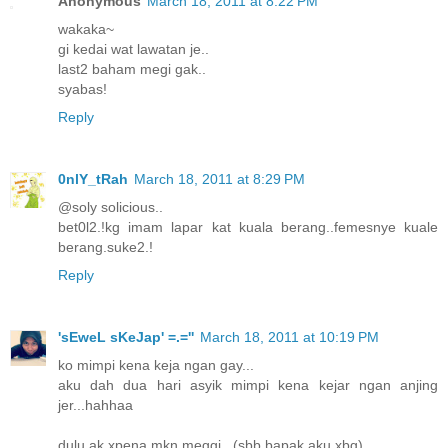
Anonymous
March 18, 2011 at 8:22 PM
wakaka~
gi kedai wat lawatan je..
last2 baham megi gak..
syabas!
Reply
0nlY_tRah
March 18, 2011 at 8:29 PM
@soly solicious..
bet0l2.!kg imam lapar kat kuala berang..femesnye kuale
berang.suke2.!
Reply
'sEweL sKeJap' =.=''
March 18, 2011 at 10:19 PM
ko mimpi kena keja ngan gay...
aku dah dua hari asyik mimpi kena kejar ngan anjing
jer...hahhaa
dulu ak xpena mkn meggi...(sbb bapak aku xbg)