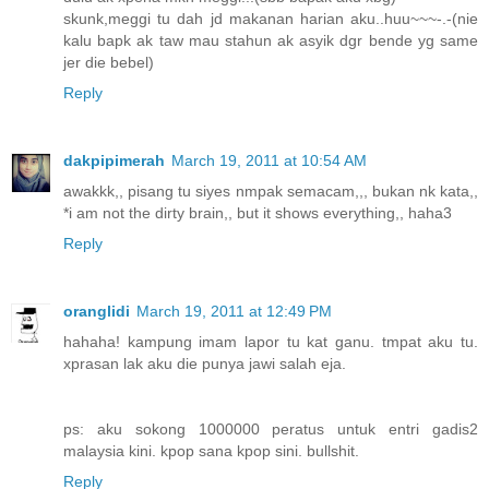
skunk,meggi tu dah jd makanan harian aku..huu~~~-.-(nie
kalu bapk ak taw mau stahun ak asyik dgr bende yg same
jer die bebel)
Reply
dakpipimerah
March 19, 2011 at 10:54 AM
awakkk,, pisang tu siyes nmpak semacam,,, bukan nk kata,,
*i am not the dirty brain,, but it shows everything,, haha3
Reply
oranglidi
March 19, 2011 at 12:49 PM
hahaha! kampung imam lapor tu kat ganu. tmpat aku tu.
xprasan lak aku die punya jawi salah eja.
ps: aku sokong 1000000 peratus untuk entri gadis2
malaysia kini. kpop sana kpop sini. bullshit.
Reply